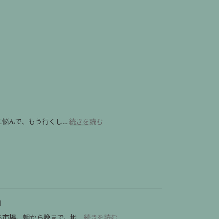
:
に悩んで、もう行くし…
続きを読む
親
知
ら
ず、
ほ
ん
と
に
d
抜
:
る市場、朝から晩まで、地…
続きを読む
か