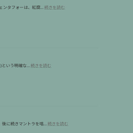
ー
し
イ
ほ
エ
:
ェンタフォーは、紅腐…
続きを読む
な
ク
っ
タ
リ
い
ル
こ
イ
ア】
一
ー
り
の
人
フ
と
ピ
旅
ェ
ン
｜
ス
ク
デ
テ
ス
ジ
ィ
ー
タ
バ
プ
ル
ル
:
t)という明確な…
続きを読む
麺
デ
｜
【2026
イ
ト
Wat
年】
ェ
Bang
ッ
サ
Phra
ン
ク
ク
Wai
タ
ス
Kru
ヤ
フ
と
Festival
ン
ォ
い
2026
の
ー
う
年
聖
と
最
[仏
地
は？
高
暦
:
、後に続きマントラを唱…
続きを読む
ワ
バ
に
2569]
サ
ッ
ン
贅