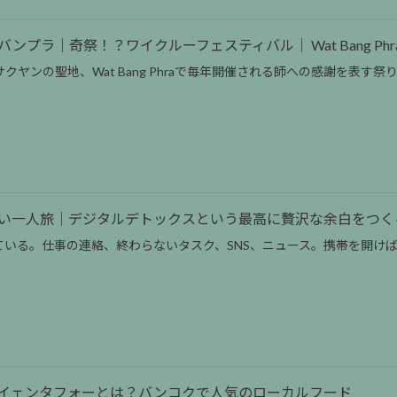
｜奇祭！？ワイクルーフェスティバル｜ Wat Bang Phra Wai Kru
は、サクヤンの聖地、Wat Bang Phraで毎年開催される師への感謝を表す祭
い一人旅｜デジタルデトックスという最高に贅沢な余白をつく
いる。仕事の連絡、終わらないタスク、SNS、ニュース。携帯を開けば
イェンタフォーとは？バンコクで人気のローカルフード