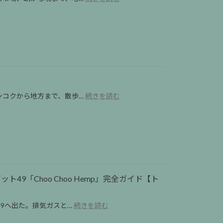
タ
な
イ
き
の
ゃ
タ
ダ
ラ
メ
ー
で
ト
す
(市
か？
場)
｜
:
ンコクから地方まで、散歩…
続きを読む
を
小
Soi
歩
鳥
タ
こ
が
イ
う
鳴
の
｜
く
小
旅
フ
道
は
ー
を
気
ド
散
軽
コ
「Choo Choo Hemp」完全ガイド【ト
歩。
に
ー
旅
ス
ト
は
:
9へ出た。排気ガスと…
続きを読む
マ
気
【2026
ホ
軽