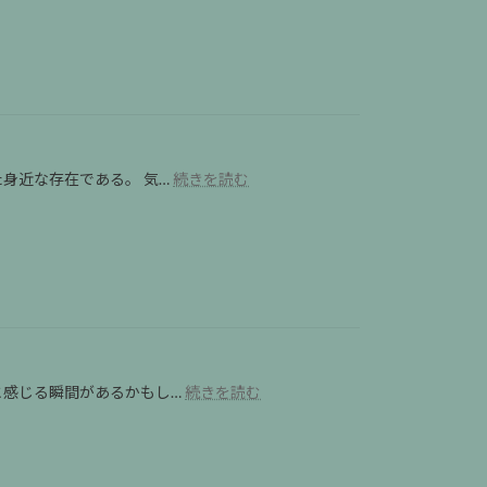
ク
ト
コ
沢
ヤ
バ
ク
な
ン
ン
で
余
(SakYant)
プ
人
白
入
ラ
気
を
門
最
の
つ
｜
新
ロ
く
初
情
ー
る
:
め
身近な存在である。 気…
続きを読む
報
カ
プ
て
｜
ル
ラ
の
ナ
フ
ク
不
コ
ー
ル
安
ー
ド
ア
と
ン
ン
最
パ
の
初
ト
値
の
ム
段
手
日
:
と感じる瞬間があるかもし…
続きを読む
と
引
帰
バ
ネ
き
り
ン
ッ
参
コ
ク
拝
ク
レ