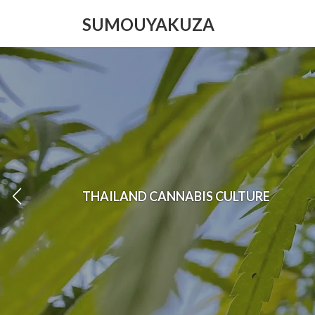
コ
ナ
SUMOUYAKUZA
ン
ビ
テ
ゲ
ン
ー
ツ
シ
へ
ョ
ス
ン
キ
に
ッ
移
プ
動
THAILAND CANNABIS CULTURE