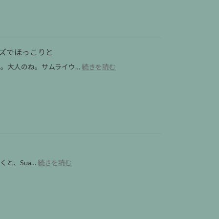
年
写
に
最
真
ス
新】
｜
マ
日
mobile
ホ
photography
本
Thailand
で
語
ズでほっこりと
写
で
:
な。大人のね。サムライウ…
続きを読む
真
安
バ
｜
心、
ン
mobil
お
コ
photography
す
Thailand
ク
す
の
め
ダ
の
ラ
医
ダ
療
ラ
大
:
くと、Sua…
続きを読む
し
麻
バ
た
ク
ン
い
リ
コ
土
ニ
ク
曜
ッ
ロ
日。
ク