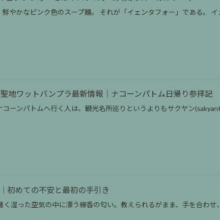
鮮やかなピンク色のスープ麺。 それが「イェンタフォー」である。 イ
ンの聖地ワットバンプラ最新情報｜ナコーンパトム日帰り参拝記
コーンパトムへ行く人は、観光名所巡りというよりもサクヤン(sakyan
)入門｜初めての不安と最初の手引き
、暑く湿った空気の中に漂う線香の匂い。教えられるがまま、手を合わせ