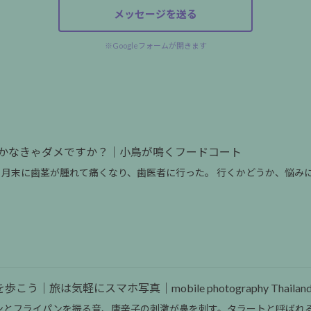
メッセージを送る
※Googleフォームが開きます
かなきゃダメですか？｜小鳥が鳴くフードコート
、月末に歯茎が腫れて痛くなり、歯医者に行った。 行くかどうか、悩み
う｜旅は気軽にスマホ写真｜mobile photography Thailan
ンとフライパンを振る音、唐辛子の刺激が鼻を刺す。タラートと呼ばれ