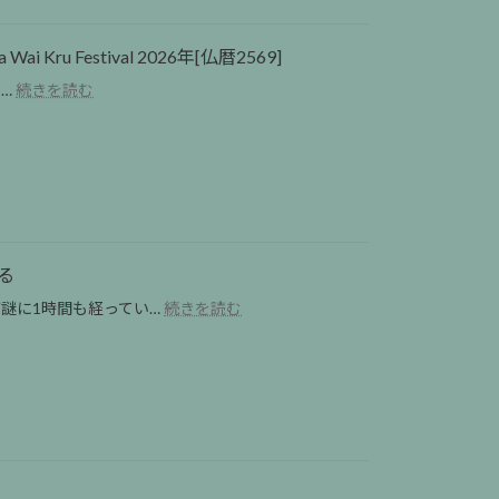
ー
古
｜
カ
本
バ
ル
屋
 Festival 2026年[仏暦2569]
ン
散
キ
コ
:
り…
続きを読む
歩
ー
ク・
サ
｜
ブ
ス
ク
サ
ッ
ク
ヤ
ト
ク
ン
ン
ー
で
ビ
の
ン
本
ッ
聖
Suan
を
ト
Phlu
地
買
49「Choo
エ
ワ
い、
る
Choo
リ
ッ
ア
Hemp」
:
ア
謎に1時間も経ってい…
ト
続きを読む
ウ
完
疲
で
バ
ト
全
れ
一
ン
ド
ガ
た
服
プ
ア
イ
大
と
ラ
の
ド
人
街
｜
ミ
【ト
の
を
奇
モ
ン
何
歩
祭！？
ズ
ロ
も
く
ワ
で