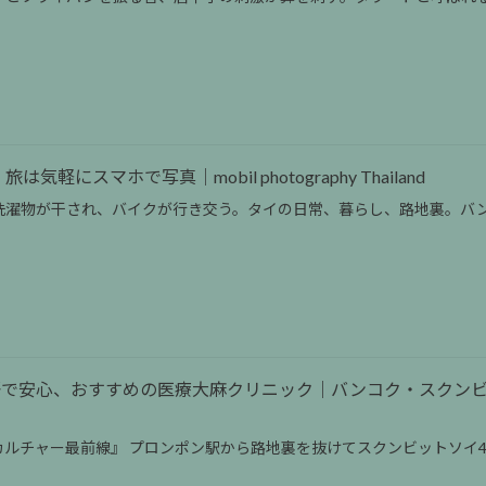
は気軽にスマホで写真｜mobil photography Thailand
洗濯物が干され、バイクが行き交う。タイの日常、暮らし、路地裏。バ
語で安心、おすすめの医療大麻クリニック｜バンコク・スクンビット49
ルチャー最前線』 プロンポン駅から路地裏を抜けてスクンビットソイ4