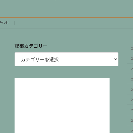
合わせ
記事カテゴリー
2
記
事
2
カ
テ
2
ゴ
リ
2
ー
2
2
2
2
2