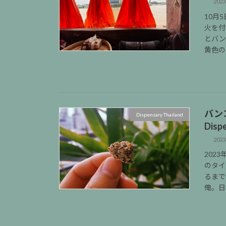
2023
10月
火を付
とバン
黄色の
バンコ
Dispensary Thailand
Dis
2023
202
のタイ
るまで
俺。日