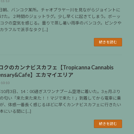
-11-13
5日朝、バンコク某所。チャオプラヤー川を見ながらジョイントに
けた。２時間のジェットラグ。少し早くに起きてしまう。ボーッ
コクの空気を感じる。曇りで蒸し暑い雨季のバンコク。ピンクや
カラフルで派手なタク […]
続きを読む
クのカンナビスカフェ【Tropicanna Cannabis
pensary&Cafe】エカマイエリア
-10-10
3年10月3日、14：00過ぎスワンナプーム空港に着いた。3ヵ月ぶり
の匂い「来た来た来た！！マジで来た！」到着してから電車に乗
が、体感一番長く感じるほどに早くカンナビスカフェに行きたい
本にいる間に […]
続きを読む