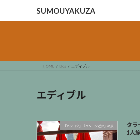
コ
ナ
SUMOUYAKUZA
ン
ビ
テ
ゲ
ン
ー
ツ
シ
へ
ョ
ス
ン
キ
に
ッ
移
HOME
blog
エディブル
プ
動
エディブル
タラ
『バンコク』『バンコク近郊』の旅
1人