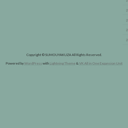
2
2
2
2
2
Copyright © SUMOUYAKUZA All Rights Reserved.
Powered by
WordPress
with
Lightning Theme
&
VK All in One Expansion Unit