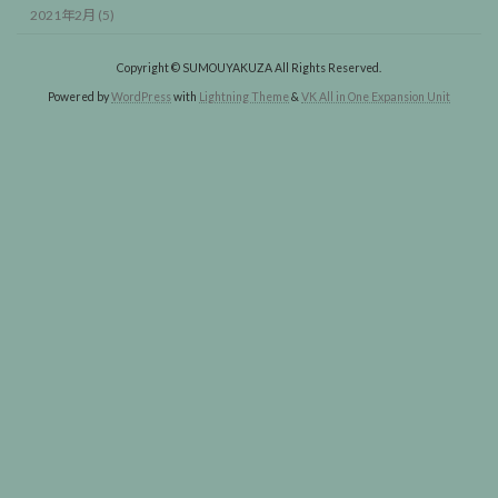
2021年2月 (5)
Copyright © SUMOUYAKUZA All Rights Reserved.
Powered by
WordPress
with
Lightning Theme
&
VK All in One Expansion Unit