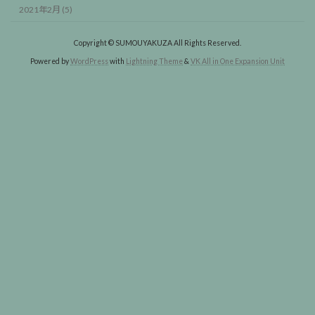
2021年2月 (5)
Copyright © SUMOUYAKUZA All Rights Reserved.
Powered by
WordPress
with
Lightning Theme
&
VK All in One Expansion Unit