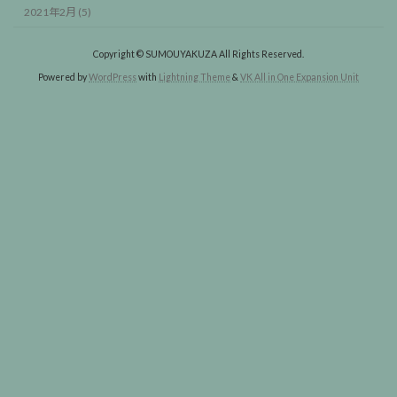
2021年2月 (5)
Copyright © SUMOUYAKUZA All Rights Reserved.
Powered by
WordPress
with
Lightning Theme
&
VK All in One Expansion Unit