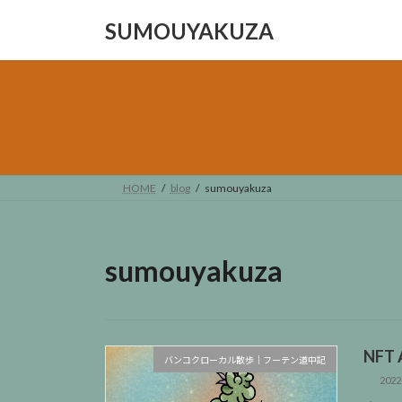
コ
ナ
SUMOUYAKUZA
ン
ビ
テ
ゲ
ン
ー
ツ
シ
へ
ョ
ス
ン
キ
に
ッ
移
HOME
blog
sumouyakuza
プ
動
sumouyakuza
NFT 
バンコクローカル散歩｜フーテン道中記
2022