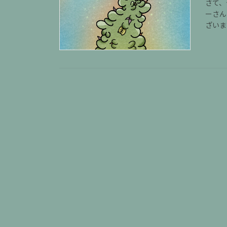
さて、
ーさん
ざいま