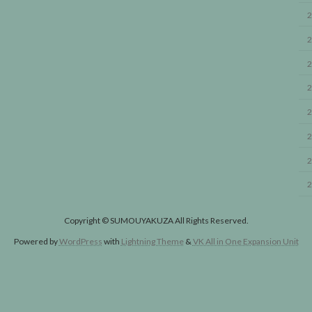
2
2
2
2
2
2
2
2
Copyright © SUMOUYAKUZA All Rights Reserved.
Powered by
WordPress
with
Lightning Theme
&
VK All in One Expansion Unit