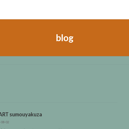
blog
ART sumouyakuza
-08-02