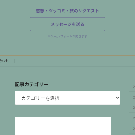
感想・ツッコミ・旅のリクエスト
メッセージを送る
※Googleフォームが開きます
合わせ
記事カテゴリー
2
記
事
2
カ
テ
2
ゴ
リ
2
ー
2