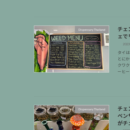
チェ
Dispensary Thailand
ェで
2023
タイは
とにか
クワク
ーヒータ
チェ
Dispensary Thailand
ペン
がチ