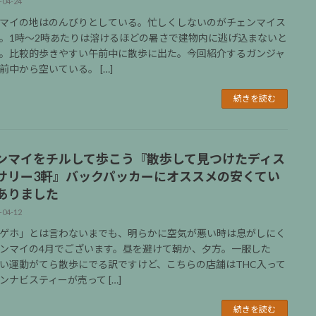
-04-24
マイの地はのんびりとしている。忙しくしないのがチェンマイス
。1時〜2時あたりは溶けるほどの暑さで建物内に逃げ込まないと
。比較的歩きやすい午前中に散歩に出た。今回紹介するガンジャ
前中から空いている。 […]
続きを読む
ンマイをチルして歩こう『散歩して見つけたディス
サリー3軒』バックパッカーにオススメの安くてい
ありました
-04-12
ゲホ」とは言わないまでも、明らかに空気が悪い時は息がしにく
ンマイの4月でございます。昼を避けて朝か、夕方。一服した
い運動がてら散歩にでる訳ですけど、こちらの店舗はTHC入って
ンナビスティーが売って […]
続きを読む