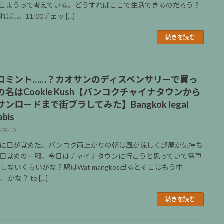
こようって考えている。どうすればここで生活できるのだろう？
ば…。11:00チェッ […]
続きを読む
コミント……？カオサンのディスペンサリーで買っ
の名はCookie Kush【バンコクチャイナタウンから
ンロードまで街ブラしてみた】Bangkok legal
abis
-09-10
に目が覚めた。バンコク雨上がりの朝は風が涼しく部屋が気持ち
目覚めの一服。今日はチャイナタウンに行こうと思っていて電車
分しないくらいかな？駅はWat mangkos出るとそこはもう中
 かな？ te […]
続きを読む