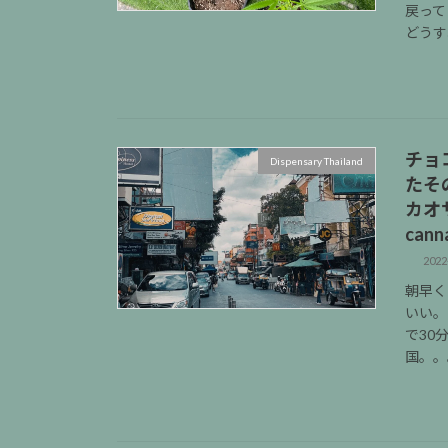
戻って
どうすれ
チョ
Dispensary Thailand
たそ
カオサ
cann
2022
朝早く
いい。
で30
国。。。