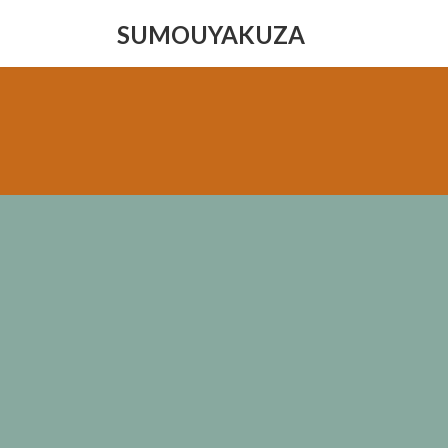
コ
ナ
SUMOUYAKUZA
ン
ビ
テ
ゲ
ン
ー
ツ
シ
へ
ョ
ス
ン
キ
に
ッ
移
プ
動