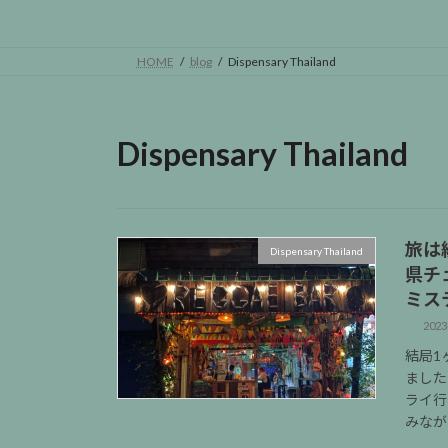
HOME
blog
Dispensary Thailand
Dispensary Thailand
旅は
Dispensary Thailand
県チ
ミス
2023
結局1
ました
ライ行
みなが