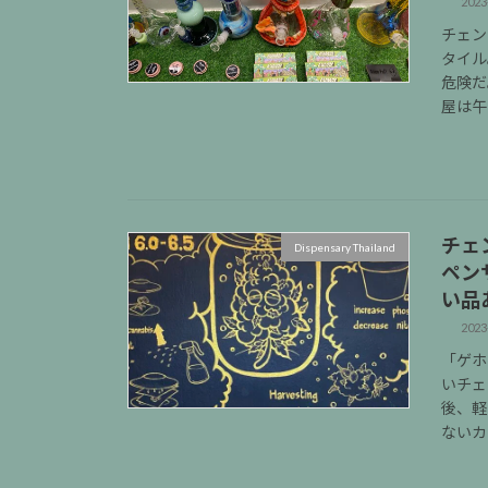
2023
チェン
タイル
危険だ
屋は午
チェ
Dispensary Thailand
ペン
い品
2023
「ゲホ
いチェ
後、軽
ないカ