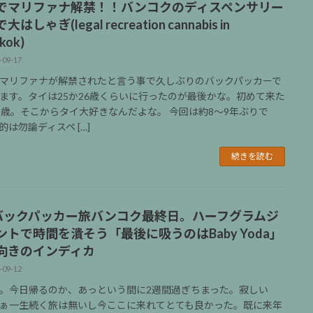
でマリファナ解禁！！バンコクのディスペンサリー
はしゃぎ(legal recreation cannabis in
kok)
-09-17
マリファナが解禁されたと言う事で久しぶりのバックパッカーで
ます。タイは25か26歳くらいに行ったのが最後かな。初めて来た
1歳。そこからタイ大好きなんだよな。 今回は約8〜9年ぶりで
的は勿論ディスペ […]
続きを読む
0バックパッカー旅バンコク最終日。ハーフグラムジ
ントで時間を潰そう「最後に吸うのはBaby Yoda」
向きのインディカ
-09-12
。今日帰るのか、あっという間に2週間過ぎちまった。寂しい
ぁ一生続く旅は無いし今ここに来れてとても良かった。既に来年