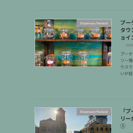
プー
Dispensary Thailand
タウ
ョイ
2023
プーケ
リー情
ウスで
いが経
「プ
Dispensary Thailand
リー
①