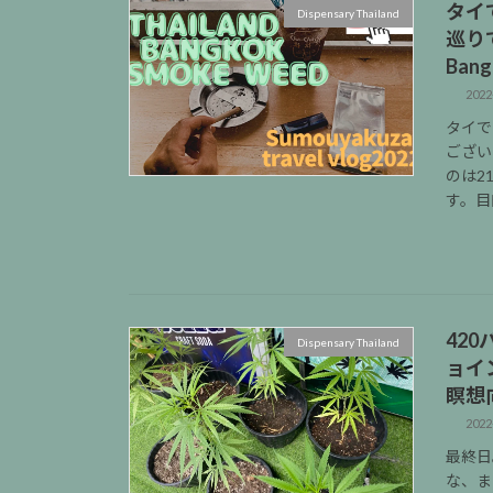
タイ
Dispensary Thailand
巡りで大
Bang
2022
タイで
ござい
のは2
す。目
42
Dispensary Thailand
ョイ
瞑想
2022
最終日
な、ま