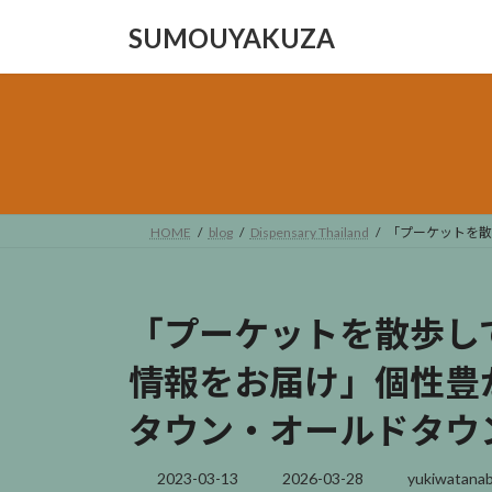
コ
ナ
SUMOUYAKUZA
ン
ビ
テ
ゲ
ン
ー
ツ
シ
へ
ョ
ス
ン
キ
に
ッ
移
HOME
blog
Dispensary Thailand
「プーケットを散
プ
動
「プーケットを散歩し
情報をお届け」個性豊
タウン・オールドタウ
最
2023-03-13
2026-03-28
yukiwatana