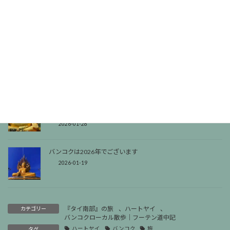
タイ一人旅で気づいた「人生に無駄が足りない」ということ
2026-02-16
『ADHD・内向型の生存戦略。タイパ社会に疲れたら、タイ一
人旅で見つけた「逃げ場」』
2026-02-08
『タイ一人旅の予算や持ち物を調べる前に。バックパッカーが
教える「圧倒的無駄」の効能』
2026-01-28
バンコクは2026年でございます
2026-01-19
『タイ南部』の旅
、
ハートヤイ
、
カテゴリー
バンコクローカル散歩｜フーテン道中記
ハートヤイ
バンコク
旅
タグ