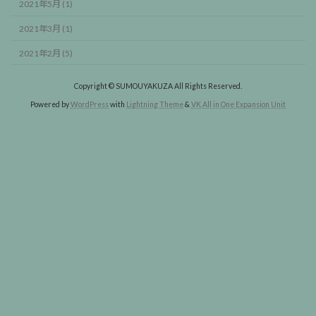
2021年5月 (1)
2021年3月 (1)
2021年2月 (5)
Copyright © SUMOUYAKUZA All Rights Reserved.
Powered by
WordPress
with
Lightning Theme
&
VK All in One Expansion Unit